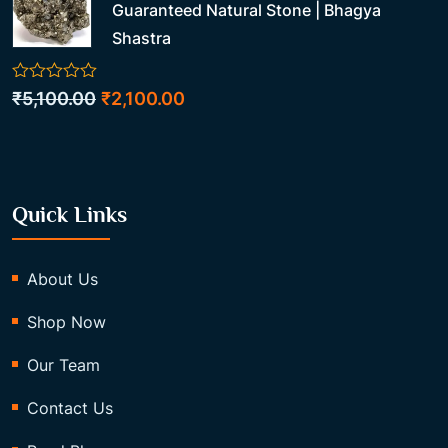
Guaranteed Natural Stone | Bhagya
Shastra
0
Original
Current
₹
5,100.00
₹
2,100.00
out
price
price
of
5
was:
is:
₹5,100.00.
₹2,100.00.
Quick Links
About Us
Shop Now
Our Team
Contact Us